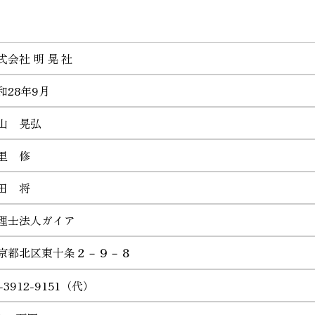
式会社 明 晃 社
和28年9月
山 晃弘
里 修
田 将
理士法人ガイア
京都北区東十条２－９－８
-3912-9151（代）