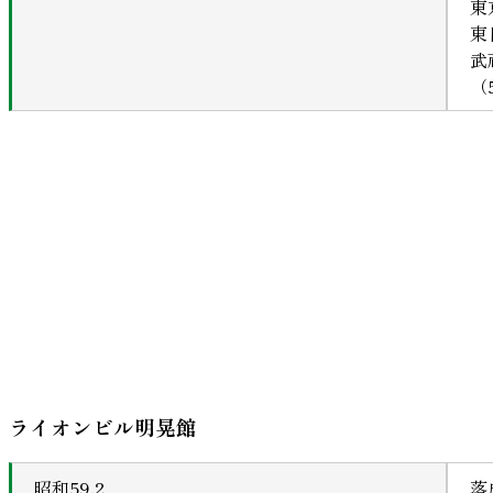
東
東
武
（
ライオンビル明晃館
昭和59.2
落