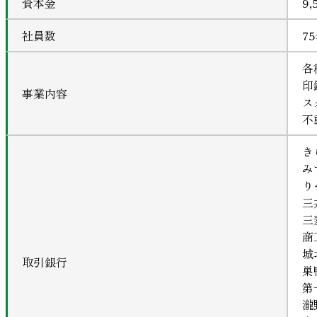
資本金
9
社員数
7
各
印
事業内容
ス
不
き
み
り
三
三
商
城
取引銀行
巣
第
瀧