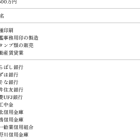
,500万円
5名
種印刷
鑑事務用印の製造
タンプ類の販売
動産賃貸業
らぼし銀行
ずほ銀行
そな銀行
井住友銀行
菱UFJ銀行
工中金
北信用金庫
鴨信用金庫
一勧業信用組合
野川信用金庫