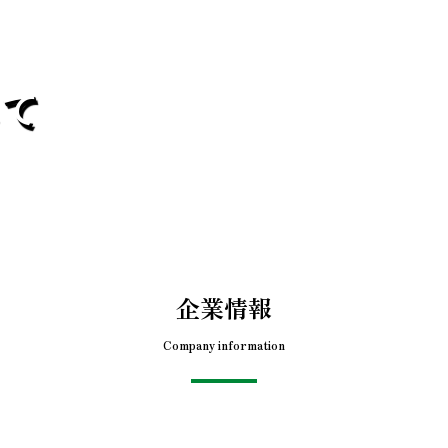
して
アとして、
企業情報
Company information