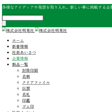
多様なアイディアや発想を取り入れ、新しい事に挑戦する企
ホーム
新着情報
社長あいさつ
企業情報
製品一覧
封筒印刷
名刺
クリアファイル
伝票
名札
印鑑
ゴム印