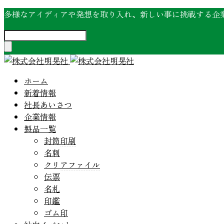
多様なアイディアや発想を取り入れ、新しい事に挑戦する企
ホーム
新着情報
社長あいさつ
企業情報
製品一覧
封筒印刷
名刺
クリアファイル
伝票
名札
印鑑
ゴム印